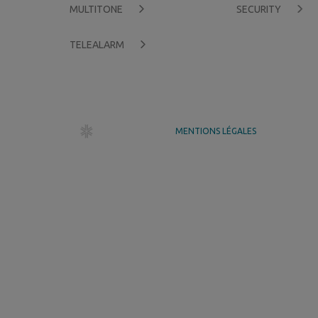
MULTITONE
SECURITY
TELEALARM
dr création
MENTIONS LÉGALES
GÉRER MES COOKIES