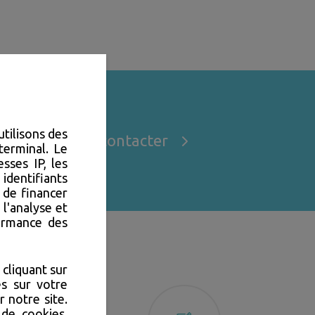
utilisons des
Nous contacter
terminal. Le
sses IP, les
identifiants
 de financer
 l'analyse et
formance des
cliquant sur
s sur votre
 notre site.
 de cookies,