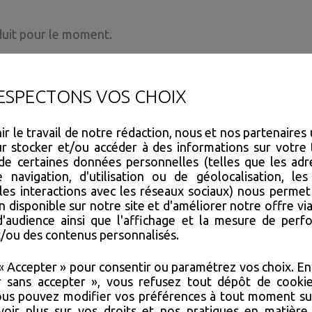
duit pour le moment.
ESPECTONS VOS CHOIX
r le travail de notre rédaction, nous et nos partenaires 
de d'informations ?
r stocker et/ou accéder à des informations sur votre 
de certaines données personnelles (telles que les adre
navigation, d'utilisation ou de géolocalisation, les 
les interactions avec les réseaux sociaux) nous permet
n disponible sur notre site et d'améliorer notre offre via
'audience ainsi que l'affichage et la mesure de per
et/ou des contenus personnalisés.
« Accepter » pour consentir ou paramétrez vos choix. En 
r sans accepter », vous refusez tout dépôt de cookie
ous pouvez modifier vos préférences à tout moment sur
oir plus sur vos droits et nos pratiques en matière