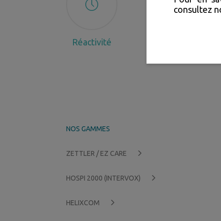
consultez 
Réactivité
P
NOS GAMMES
ZETTLER / EZ CARE
HOSPI 2000 (INTERVOX)
HELIXCOM