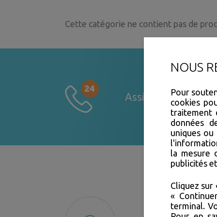
Cette catégorie ne contient pas de pro
NOUS R
Pour souteni
Assistance / Deman
cookies pou
traitement 
données de 
uniques ou 
l'informatio
la mesure d
publicités 
Cliquez sur 
« Continue
terminal. V
Pour en sav