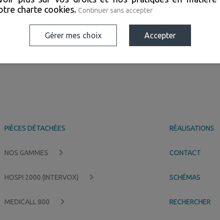
notre
charte cookies
.
Continuer sans accepter
Gérer mes choix
Accepter
rofessionnalisme
Qualité
PIÈCES DÉTACHÉES
RÉALISATIONS
NOS GAMMES
CONTACT
HOSPI 2000 (INTERVOX)
SCHÉMAS
MEDICALL 800
RECHERCHER