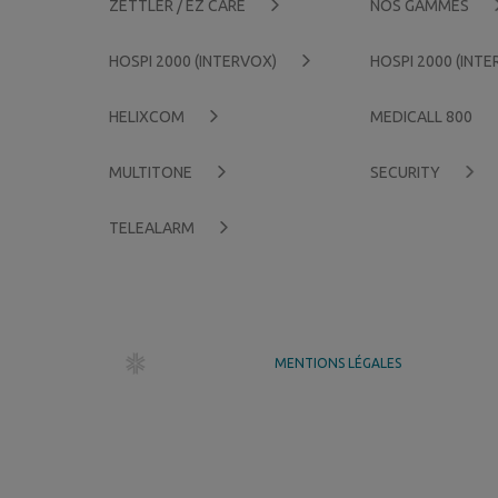
ZETTLER / EZ CARE
NOS GAMMES
HOSPI 2000 (INTERVOX)
HOSPI 2000 (INT
HELIXCOM
MEDICALL 800
MULTITONE
SECURITY
TELEALARM
dr création
MENTIONS LÉGALES
GÉRER MES COOKIES