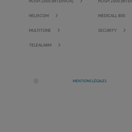
HOSPI 2000 (INTERVOX)
HOSPI 2000 (INT
HELIXCOM
MEDICALL 800
MULTITONE
SECURITY
TELEALARM
dr création
MENTIONS LÉGALES
GÉRER MES COOKIES