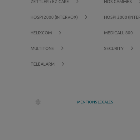
ZETTLER / EZ CARE
NOS GAMMES
HOSPI 2000 (INTERVOX)
HOSPI 2000 (INT
HELIXCOM
MEDICALL 800
MULTITONE
SECURITY
TELEALARM
dr création
MENTIONS LÉGALES
GÉRER MES COOKIES