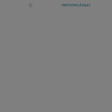
dr création
MENTIONS LÉGALES
GÉRER MES COOKIES