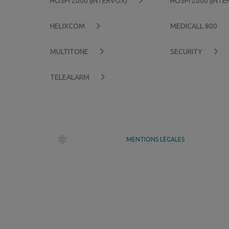
HOSPI 2000 (INTERVOX)
HOSPI 2000 (INT
HELIXCOM
MEDICALL 800
MULTITONE
SECURITY
TELEALARM
dr création
MENTIONS LÉGALES
GÉRER MES COOKIES