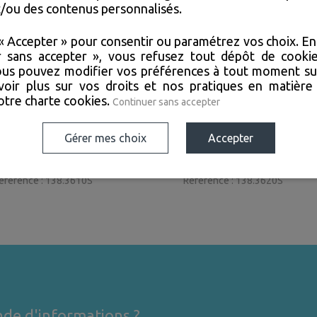
et/ou des contenus personnalisés.
« Accepter » pour consentir ou paramétrez vos choix. En 
r sans accepter », vous refusez tout dépôt de cookie
ous pouvez modifier vos préférences à tout moment sur
oir plus sur vos droits et nos pratiques en matière
notre
charte cookies
.
Continuer sans accepter
Gérer mes choix
Accepter
fficheur de station avec
Afficheur de station av
honie version mural
phonie version bureau
éférence : 138.3610S
Référence : 138.3620S
de d'informations ?