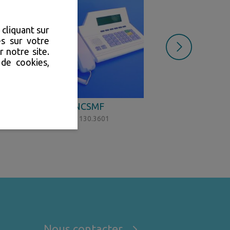
cliquant sur
s sur votre
 notre site.
 de cookies,
ec
Pupitre NCSMF
Prise de Pr
Référence : 130.3601
Référence : 700
Nous contacter