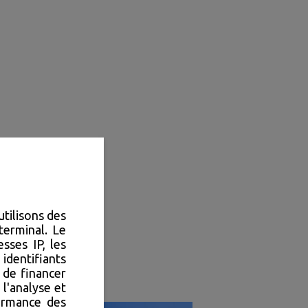
utilisons des
terminal. Le
sses IP, les
identifiants
 de financer
 l'analyse et
formance des