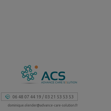
06 48 07 44 19
/
03 21 53 53 53
dominique.olender@advance-care-solution.fr