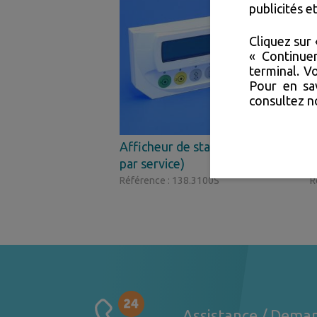
publicités 
Cliquez sur 
« Continue
terminal. V
Pour en sav
consultez 
Afficheur de station (1
A
par service)
p
Référence : 138.3100S
R
Assistance / Deman