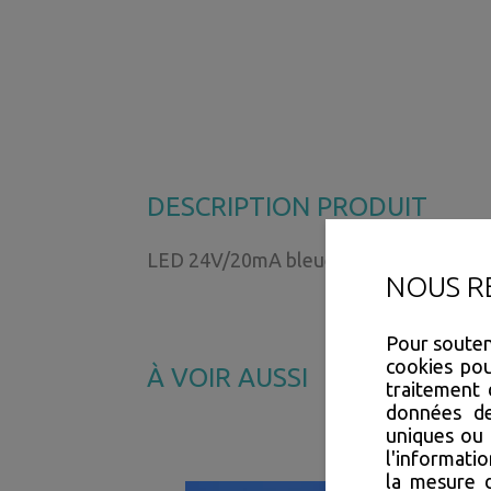
DESCRIPTION PRODUIT
LED 24V/20mA bleue/blanche pour M80
NOUS R
Pour souteni
cookies pou
À VOIR AUSSI
traitement 
données de 
uniques ou 
l'informatio
la mesure d