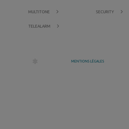
MULTITONE
SECURITY
TELEALARM
dr création
MENTIONS LÉGALES
GÉRER MES COOKIES