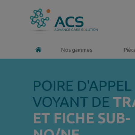
Nos gammes
Pièc
POIRE D'APPEL
VOYANT DE
TR
ET FICHE SUB
NO/NF