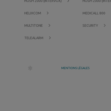
HOSPI 2000 (INTERVOX)
HOSPI 2000 (INT
HELIXCOM
MEDICALL 800
MULTITONE
SECURITY
TELEALARM
dr création
MENTIONS LÉGALES
GÉRER MES COOKIES