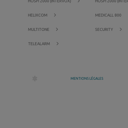
HOSPI 2000 (INTERVOX)
HOSPI 2000 (INT
HELIXCOM
MEDICALL 800
MULTITONE
SECURITY
TELEALARM
dr création
MENTIONS LÉGALES
GÉRER MES COOKIES