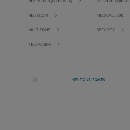
HOSPI 2000 (INTERVOX)
HOSPI 2000 (INT
HELIXCOM
MEDICALL 800
MULTITONE
SECURITY
TELEALARM
dr création
MENTIONS LÉGALES
GÉRER MES COOKIES