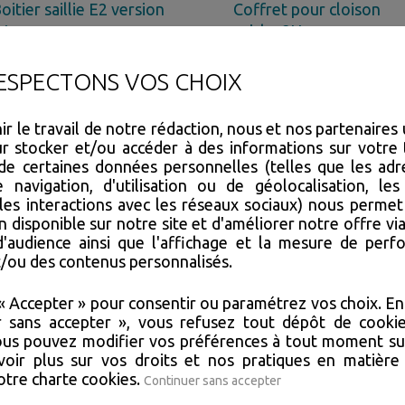
oitier saillie E2 version
Coffret pour cloison
nt...
seiche 2U
éférence : 201.42.IVX
Référence : CX62
ESPECTONS VOS CHOIX
r le travail de notre rédaction, nous et nos partenaires 
r stocker et/ou accéder à des informations sur votre 
de certaines données personnelles (telles que les adre
navigation, d'utilisation ou de géolocalisation, les 
les interactions avec les réseaux sociaux) nous permet
n disponible sur notre site et d'améliorer notre offre via
'audience ainsi que l'affichage et la mesure de per
et/ou des contenus personnalisés.
arte 2 directions Inter
Carte communs pour
« Accepter » pour consentir ou paramétrez vos choix. En 
000
Appel 1000
r sans accepter », vous refusez tout dépôt de cookie
éférence : EXTX114-02
Référence : EXTX256
ous pouvez modifier vos préférences à tout moment sur
oir plus sur vos droits et nos pratiques en matière
notre
charte cookies
.
Continuer sans accepter