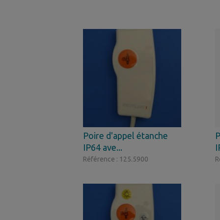
Poire d'appel étanche
P
IP64 ave...
I
Référence : 125.5900
R