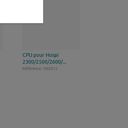
CPU pour Hospi
2300/2500/2600/...
Référence : HS0012