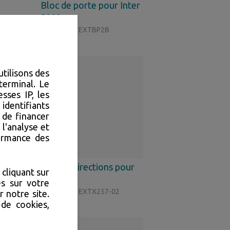
Bloc de porte pour Inter
5000
Référence : EXTBP2B
utilisons des
terminal. Le
sses IP, les
identifiants
 de financer
 l'analyse et
formance des
Carte 2 directions pour
cliquant sur
Appel ...
s sur votre
Référence : EXTX257-02
 notre site.
 de cookies,