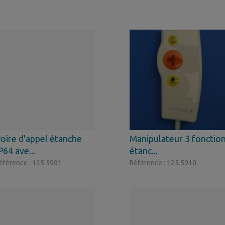
oire d'appel étanche
Manipulateur 3 fonctio
P64 ave...
étanc...
éférence : 125.5901
Référence : 125.5910