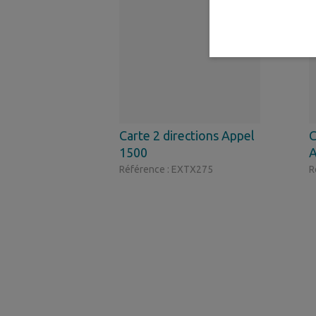
Carte 2 directions Appel
C
1500
A
Référence : EXTX275
R