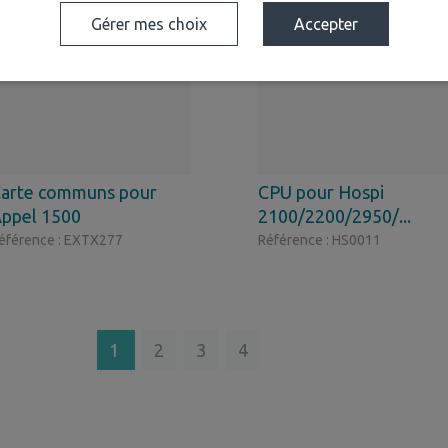
Gérer mes choix
Accepter
arte communs pour
CPU pour Hospi
ppel 1500
2100/2200/2950/...
éférence : EXTX277
Référence : HS0011
1
2
3
4