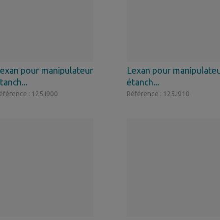
exan pour manipulateur
Lexan pour manipulate
tanch...
étanch...
éférence : 125.I900
Référence : 125.I910